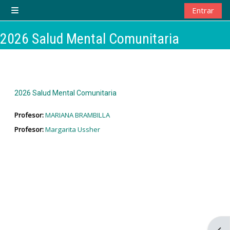
Salta al contenido principal
Entrar
Panel lateral
2026 Salud Mental Comunitaria
2026 Salud Mental Comunitaria
Profesor:
MARIANA BRAMBILLA
Profesor:
Margarita Ussher