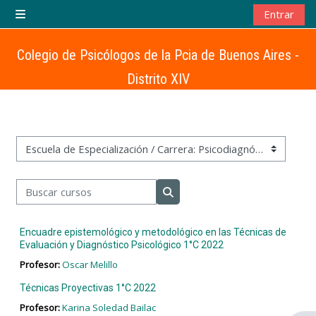
Salta al contenido principal
Entrar
Panel lateral
Colegio de Psicólogos de la Pcia de Buenos Aires -
Distrito XIV
Categorías
Buscar cursos
Buscar cursos
Encuadre epistemológico y metodológico en las Técnicas de
Evaluación y Diagnóstico Psicológico 1°C 2022
Profesor:
Oscar Melillo
Técnicas Proyectivas 1°C 2022
Profesor:
Karina Soledad Bailac