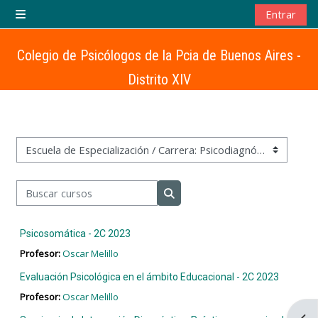
Salta al contenido principal
Entrar
Panel lateral
Colegio de Psicólogos de la Pcia de Buenos Aires -
Distrito XIV
Categorías
Buscar cursos
Buscar cursos
Psicosomática - 2C 2023
Profesor:
Oscar Melillo
Evaluación Psicológica en el ámbito Educacional - 2C 2023
Profesor:
Oscar Melillo