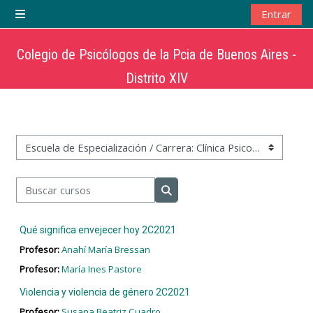
Salta al contenido principal
Entrar
Panel lateral
Colegio de Psicólogos de la Pcia de Buenos Aires -
Distrito XIV
Categorías
Buscar cursos
Buscar cursos
Qué significa envejecer hoy 2C2021
Profesor:
Anahí María Bressan
Profesor:
María Ines Pastore
Violencia y violencia de género 2C2021
Profesor:
Susana Beatriz Cuadro