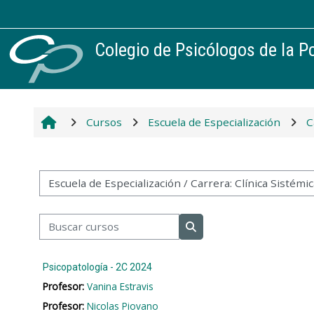
Salta al contenido principal
Colegio de Psicólogos de la Pc
Cursos
Escuela de Especialización
C
Categorías
Buscar cursos
Buscar cursos
Psicopatología - 2C 2024
Profesor:
Vanina Estravis
Profesor:
Nicolas Piovano